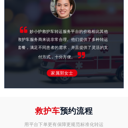
比其他
使用妙小护救护车转运服务平台，我们深切
种转运
感受到他们每一位员工都对患者充满了爱心和耐
富、
活的支
心。在转运过程中，他们会细心照顾患者的各种需
终
求，让患者获得了全方位的关怀。
家属李先生
救护车
预约流程
用平台下单更有保障更规范标准化转运