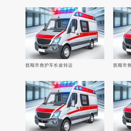
抚顺市救护车长途转运
抚顺市